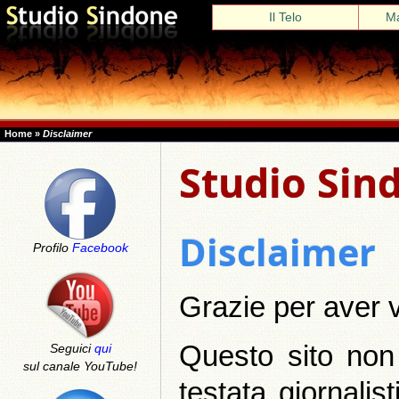
Il Telo
Ma
Home
»
Disclaimer
Studio Sin
Disclaimer
Profilo
Facebook
Grazie per aver vi
Questo sito non
Seguici
qui
sul canale YouTube!
testata giornalis